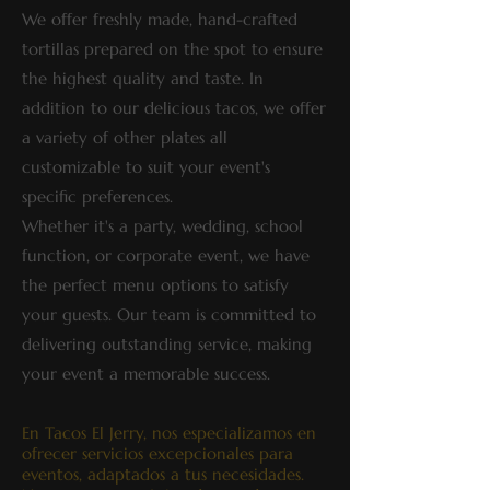
We offer freshly made, hand-crafted
tortillas prepared on the spot to ensure
the highest quality and taste. In
addition to our delicious tacos, we offer
a variety of other plates all
customizable to suit your event's
specific preferences.
Whether it's a party, wedding, school
function, or corporate event, we have
the perfect menu options to satisfy
your guests. Our team is committed to
delivering outstanding service, making
your event a memorable success.
En Tacos El Jerry, nos especializamos en
ofrecer servicios excepcionales para
eventos, adaptados a tus necesidades.