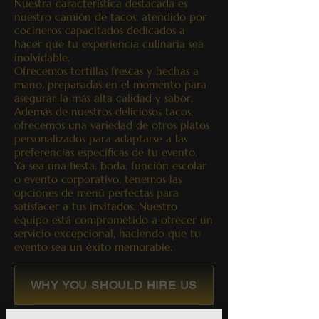
Nuestra característica destacada es
nuestro camión de tacos, atendido por
cocineros capacitados dedicados a
hacer que tu experiencia culinaria sea
inolvidable.
Ofrecemos tortillas frescas y hechas a
mano, preparadas en el momento para
asegurar la más alta calidad y sabor.
Además de nuestros deliciosos tacos,
ofrecemos una variedad de otros platos
personalizados para adaptarse a las
preferencias específicas de tu evento.
Ya sea una fiesta, boda, función escolar
o evento corporativo, tenemos las
opciones de menú perfectas para
satisfacer a tus invitados. Nuestro
equipo está comprometido a ofrecer un
servicio excepcional, haciendo que tu
evento sea un éxito memorable.
WHY YOU SHOULD HIRE US