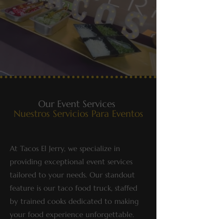
Our Event Services
Nuestros Servicios Para Eventos
At Tacos El Jerry, we specialize in
providing exceptional event services
tailored to your needs. Our standout
feature is our taco food truck, staffed
by trained cooks dedicated to making
your food experience unforgettable.